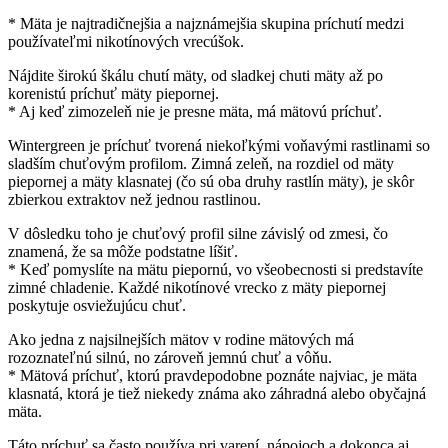
* Mäta je najtradičnejšia a najznámejšia skupina príchutí medzi
používateľmi nikotínových vrecúšok.
Nájdite širokú škálu chutí mäty, od sladkej chuti mäty až po
korenistú príchuť mäty piepornej.
* Aj keď zimozeleň nie je presne mäta, má mätovú príchuť.
Wintergreen je príchuť tvorená niekoľkými voňavými rastlinami so
sladším chuťovým profilom. Zimná zeleň, na rozdiel od mäty
piepornej a mäty klasnatej (čo sú oba druhy rastlín mäty), je skôr
zbierkou extraktov než jednou rastlinou.
V dôsledku toho je chuťový profil silne závislý od zmesi, čo
znamená, že sa môže podstatne líšiť.
* Keď pomyslíte na mätu piepornú, vo všeobecnosti si predstavíte
zimné chladenie. Každé nikotínové vrecko z mäty piepornej
poskytuje osviežujúcu chuť.
Ako jedna z najsilnejších mätov v rodine mätových má
rozoznateľnú silnú, no zároveň jemnú chuť a vôňu.
* Mätová príchuť, ktorú pravdepodobne poznáte najviac, je mäta
klasnatá, ktorá je tiež niekedy známa ako záhradná alebo obyčajná
mäta.
Táto príchuť sa často používa pri varení, nápojoch a dokonca aj