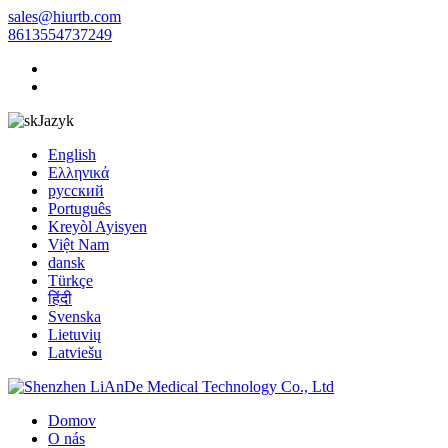
sales@hiurtb.com
8613554737249
Jazyk
English
Ελληνικά
русский
Português
Kreyòl Ayisyen
Việt Nam
dansk
Türkçe
हिंदी
Svenska
Lietuvių
Latviešu
Domov
O nás