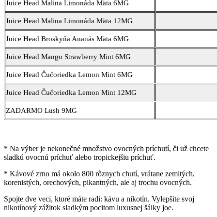
Juice Head Malina Limonáda Mäta 6MG
Juice Head Malina Limonáda Mäta 12MG
Juice Head Broskyňa Ananás Mäta 6MG
Juice Head Mango Strawberry Mint 6MG
Juice Head Čučoriedka Lemon Mint 6MG
Juice Head Čučoriedka Lemon Mint 12MG
ZADARMO Lush 9MG
* Na výber je nekonečné množstvo ovocných príchutí, či už chcete
sladkú ovocnú príchuť alebo tropickejšiu príchuť.
* Kávové zrno má okolo 800 rôznych chutí, vrátane zemitých,
korenistých, orechových, pikantných, ale aj trochu ovocných.
Spojte dve veci, ktoré máte radi: kávu a nikotín. Vylepšite svoj
nikotínový zážitok sladkým pocitom luxusnej šálky joe.