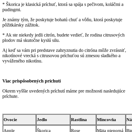
* Škorica je klasická príchuť, ktorá sa spája s pečivom, koláčmi a
pudingmi.
Je známy tým, že poskytuje bohatú chuť a vôňu, ktorá poskytuje
pôžitkársky zážitok.
* Ak ste niekedy jedli citrón, budete vedieť, že rodina citrusových
plodov má skutočne kyslú silu.
Aj keď sa vám pri predstave zahryznutia do citróna môže zvrásniť,
nikotínové vrecká s citrusovou príchuťou sú zmesou sladkého a
vyváženého nikotínu.
Viac prispôsobených príchutí
Okrem vyššie uvedených príchutí máme pre možnosti nasledujúce
príchute.
Ovocie
Jedlo
Rastlina
Mincovňa
Ná
Apple
Škorica
Rose
Mäta pieporná
Bi