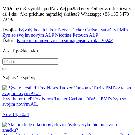
Môžeme tiež vyrobiť podľa vašej požiadavky. Odber vzoriek trvá 3
až 4 dni. Aké príchute najradšej skúšate? Whatsapp: +86 135 5473
7249.
Dvojica:
Bývalý hostiteľ Fox News Tucker Carlson súťaží s PMI's
Zyn so svojím novým ALP Nicotine Petouch ALP
Ďalšie:
Ktoré nikotínové vrecká sú najlepšie v roku 2024?
Zaslať požiadavku
Najnovšie správy
Bývalý hostiteľ Fox News Tucker Carlson súťaží s PMI's Zyn so
svojím novým AL...
Nov 14, 2024