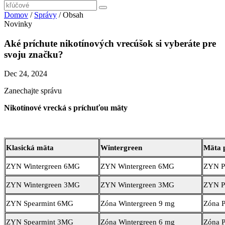
Domov
/
Správy
/
Obsah
Novinky
Aké príchute nikotínových vrecúšok si vyberáte pre
svoju značku?
Dec 24, 2024
Zanechajte správu
Nikotínové vrecká s príchuťou mäty
Klasická mäta
Wintergreen
Mäta 
ZYN Wintergreen 6MG
ZYN Wintergreen 6MG
ZYN P
ZYN Wintergreen 3MG
ZYN Wintergreen 3MG
ZYN P
ZYN Spearmint 6MG
Zóna Wintergreen 9 mg
Zóna P
ZYN Spearmint 3MG
Zóna Wintergreen 6 mg
Zóna P