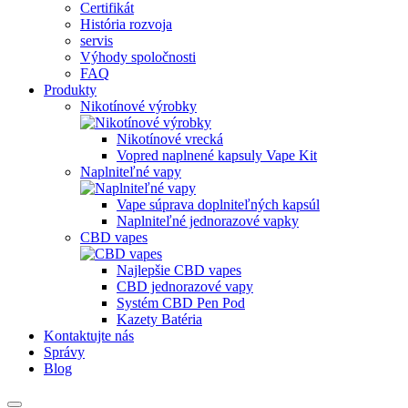
Certifikát
História rozvoja
servis
Výhody spoločnosti
FAQ
Produkty
Nikotínové výrobky
Nikotínové vrecká
Vopred naplnené kapsuly Vape Kit
Naplniteľné vapy
Vape súprava doplniteľných kapsúl
Naplniteľné jednorazové vapky
CBD vapes
Najlepšie CBD vapes
CBD jednorazové vapy
Systém CBD Pen Pod
Kazety Batéria
Kontaktujte nás
Správy
Blog