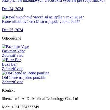
Aké príchute nikotínových vrecúšok si vyberáte pre svoju značku?
Dec 24, 2024
Ktoré nikotínové vrecká sú najlepšie v roku 2024?
Dec 25, 2024
Odporúčané
Packman Vape
Zobraziť viac
Buzz Bar
Zobraziť viac
Obľúbené na jedno použitie
Zobraziť viac
Kontakt
Shenzhen LiAnDe Medical Technology Co., Ltd
Mob: +8613554737249