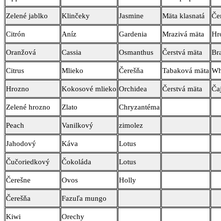
Zelené jablko
Klinčeky
Jasmine
Mäta klasnatá
Če
Citrón
Aníz
Gardenia
Mrazivá mäta
Hr
Oranžová
Cassia
Osmanthus
Čerstvá mäta
Br
Citrus
Mlieko
Čerešňa
Tabaková mäta
Wh
Hrozno
Kokosové mlieko
Orchidea
Čerstvá mäta
Ča
Zelené hrozno
Zlato
Chryzantéma
Peach
Vanilkový
zimolez
Jahodový
Káva
Lotus
Čučoriedkový
Čokoláda
Lotus
Čerešne
Ovos
Holly
Čerešňa
Fazuľa mungo
Kiwi
Orechy